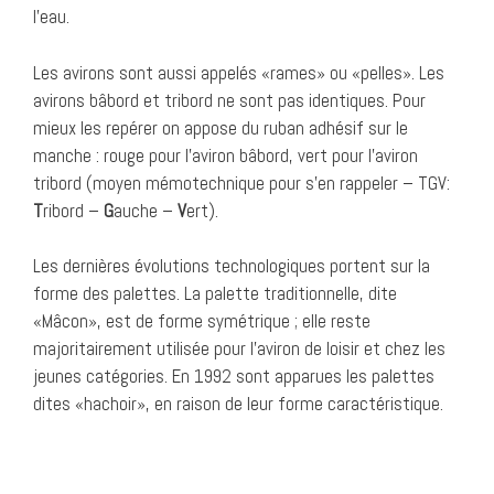
l’eau.
Les avirons sont aussi appelés «rames» ou «pelles». Les
avirons bâbord et tribord ne sont pas identiques. Pour
mieux les repérer on appose du ruban adhésif sur le
manche : rouge pour l’aviron bâbord, vert pour l’aviron
tribord (moyen mémotechnique pour s’en rappeler – TGV:
T
ribord –
G
auche –
V
ert).
Les dernières évolutions technologiques portent sur la
forme des palettes. La palette traditionnelle, dite
«Mâcon», est de forme symétrique ; elle reste
majoritairement utilisée pour l’aviron de loisir et chez les
jeunes catégories. En 1992 sont apparues les palettes
dites «hachoir», en raison de leur forme caractéristique.