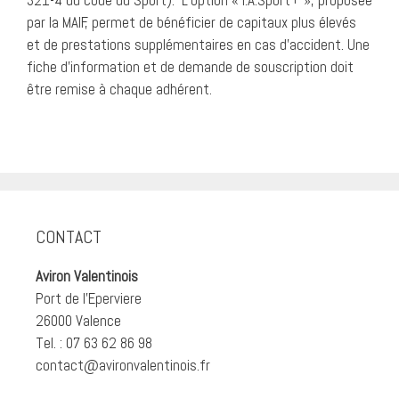
321-4 du code du Sport). L’option « I.A.Sport+ », proposée
par la MAIF, permet de bénéficier de capitaux plus élevés
et de prestations supplémentaires en cas d’accident. Une
fiche d’information et de demande de souscription doit
être remise à chaque adhérent.
CONTACT
Aviron Valentinois
Port de l'Eperviere
26000 Valence
Tel. : 07 63 62 86 98
contact@avironvalentinois.fr